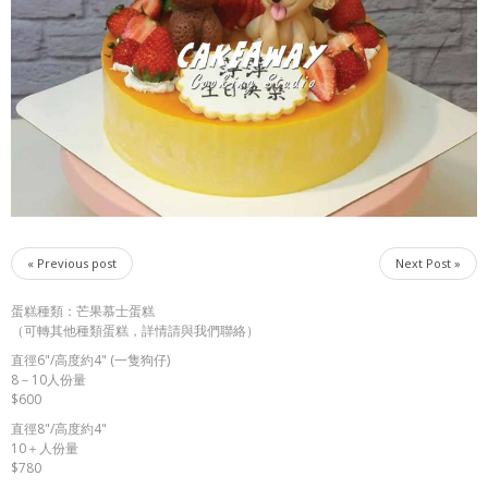
« Previous post
Next Post »
蛋糕種類：芒果慕士蛋糕
（可轉其他種類蛋糕，詳情請與我們聯絡）
直徑6"/高度約4" (一隻狗仔)
8－10人份量
$600
直徑8"/高度約4"
10＋人份量
$780