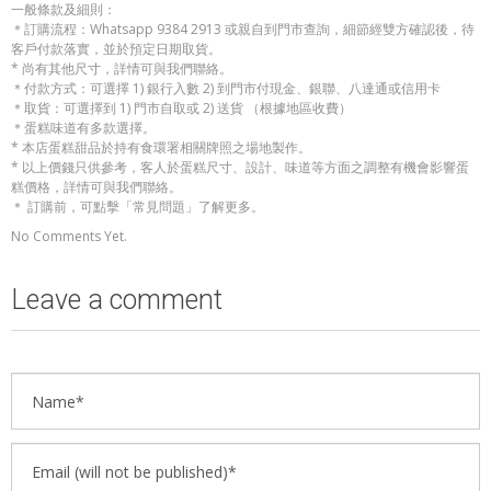
一般條款及細則：
＊訂購流程：Whatsapp 9384 2913 或親自到門市查詢，細節經雙方確認後，待
客戶付款落實，並於預定日期取貨。
* 尚有其他尺寸，詳情可與我們聯絡。
＊付款方式：可選擇 1) 銀行入數 2) 到門市付現金、銀聯、八達通或信用卡
＊取貨：可選擇到 1) 門市自取或 2) 送貨 （根據地區收費）
＊蛋糕味道有多款選擇。
* 本店蛋糕甜品於持有食環署相關牌照之場地製作。
* 以上價錢只供參考，客人於蛋糕尺寸、設計、味道等方面之調整有機會影響蛋
糕價格，詳情可與我們聯絡。
＊ 訂購前，可點擊「常見問題」了解更多。
No Comments Yet.
Leave a comment