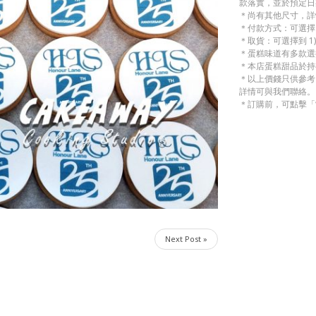
款落實，並於預定日
＊尚有其他尺寸，詳
＊付款方式：可選擇 1)
＊取貨：可選擇到 1)
＊蛋糕味道有多款選
＊本店蛋糕甜品於持
＊以上價錢只供參考
詳情可與我們聯絡。
＊訂購前，可點擊「
Next Post »