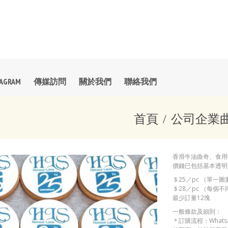
TAGRAM
傳媒訪問
關於我們
聯絡我們
首頁
公司企業
香滑牛油曲奇、食用
價錢已包括基本透明
＄25／pc （單一圖
＄28／pc （每個
最少訂量12塊
一般條款及細則：
＊訂購流程：Whats