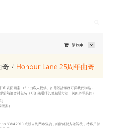
購物車
曲奇
Honour Lane 25周年曲奇
打印表面圖案 （file由客人提供。如需設計服務可與我們聯絡）
膠袋熱溶密封包裝（可加錢選擇其他包裝方法，例如絲帶裝飾）
案）
不同圖案）
app 9384 2913 或親自到門市查詢，細節經雙方確認後，待客戶付