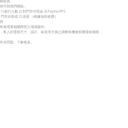
期取貨。
情可與我們聯絡。
 銀行入數 2) 到門市付現金 3) Payme/FPS
 門市自取或 2) 送貨 （根據地區收費）
擇。
有食環署相關牌照之場地製作。
，客人於蛋糕尺寸、設計、味道等方面之調整有機會影響蛋糕價格，
常見問題」了解更多。