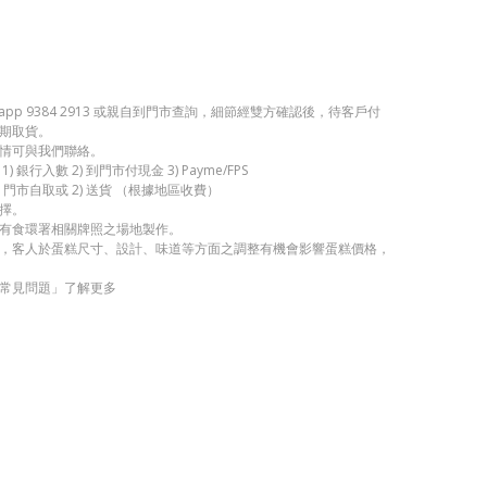
app 9384 2913 或親自到門市查詢，細節經雙方確認後，待客戶付
期取貨。
情可與我們聯絡。
 銀行入數 2) 到門市付現金 3) Payme/FPS
 門市自取或 2) 送貨 （根據地區收費）
擇。
有食環署相關牌照之場地製作。
，客人於蛋糕尺寸、設計、味道等方面之調整有機會影響蛋糕價格，
常見問題」了解更多