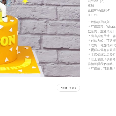
Option（2）
單層
直徑8”/高度約4”
＄1980
一般條款及細則：
＊訂購流程：Whats
款落實，並於預定日
＊尚有其他尺寸，詳
＊付款方式：可選擇 1)
＊取貨：可選擇到 1)
＊蛋糕味道有多款選
＊本店蛋糕甜品於持
＊以上價錢只供參考
詳情可與我們聯絡。
＊訂購前，可點擊「
Next Post »