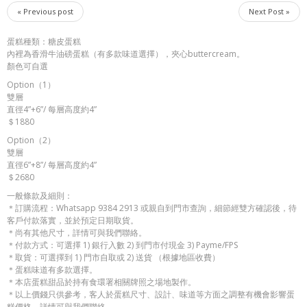
« Previous post
Next Post »
蛋糕種類：糖皮蛋糕
內裡為香滑牛油磅蛋糕（有多款味道選擇），夾心buttercream。
顏色可自選
Option（1）
雙層
直徑4”+6”/ 每層高度約4”
＄1880
Option（2）
雙層
直徑6”+8”/ 每層高度約4”
＄2680
一般條款及細則：
＊訂購流程：Whatsapp 9384 2913 或親自到門市查詢，細節經雙方確認後，待
客戶付款落實，並於預定日期取貨。
＊尚有其他尺寸，詳情可與我們聯絡。
＊付款方式：可選擇 1) 銀行入數 2) 到門市付現金 3) Payme/FPS
＊取貨：可選擇到 1) 門市自取或 2) 送貨 （根據地區收費）
＊蛋糕味道有多款選擇。
＊本店蛋糕甜品於持有食環署相關牌照之場地製作。
＊以上價錢只供參考，客人於蛋糕尺寸、設計、味道等方面之調整有機會影響蛋
糕價格，詳情可與我們聯絡。