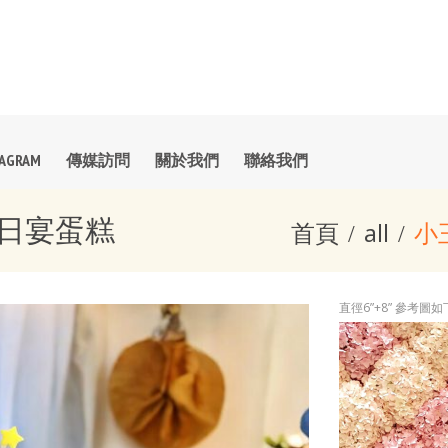
TAGRAM
傳媒訪問
關於我們
聯絡我們
e)百日宴蛋糕
首頁
all
小王
直徑6”+8” 參考圖如