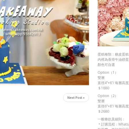
蛋糕種類：糖皮蛋糕
內裡為香滑牛油磅蛋糕
顏色可自選
Option（1）
雙層
直徑4”+6”/ 每層高度
＄1880
Option（2）
Next Post »
雙層
直徑6”+8”/ 每層高度
＄2680
一般條款及細則：
＊訂購流程：Whats