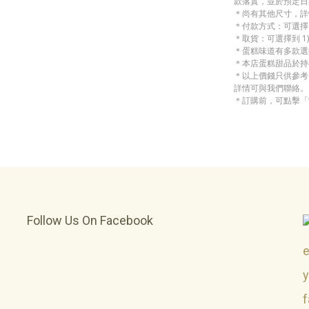
款落實，並於預定日
＊尚有其他尺寸，詳
＊付款方式：可選擇 1)
＊取貨：可選擇到 1)
＊蛋糕味道有多款選
＊本店蛋糕甜品於持
＊以上價錢只供參考
詳情可與我們聯絡。
＊訂購前，可點擊「
Follow Us On Facebook