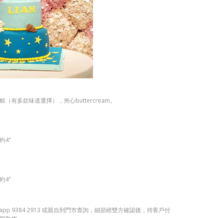
（有多款味道選擇），夾心buttercream。
約4”
約4”
app 9384 2913 或親自到門市查詢，細節經雙方確認後，待客戶付