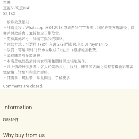
單層
直徑8"/高度約4"
$2,180
一般條款及細則：
＊訂購流程：Whatsapp 9384 2913 或親自到門市查詢，細節經雙方確認後，待
客戶付款落實，並於預定日期取貨。
＊尚有其他尺寸，詳情可與我們聯絡。
＊付款方式：可選擇 1) 銀行入數 2) 到門市付現金 3) Payme/FPS
＊取貨：可選擇到 1) 門市自取或 2) 送貨 （根據地區收費）
＊蛋糕味道有多款選擇。
＊本店蛋糕甜品於持有食環署相關牌照之場地製作。
＊以上價錢只供參考，客人於蛋糕尺寸、設計、味道等方面之調整有機會影響蛋
糕價格，詳情可與我們聯絡。
＊訂購前，可點擊「常見問題」了解更多
Comments are closed.
Information
聯絡我們
Why buy from us