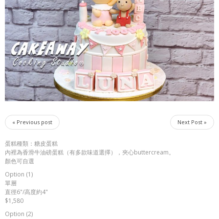
« Previous post
Next Post »
蛋糕種類：糖皮蛋糕
內裡為香滑牛油磅蛋糕（有多款味道選擇），夾心buttercream。
顏色可自選
Option (1)
單層
直徑6"/高度約4"
$1,580
Option (2)