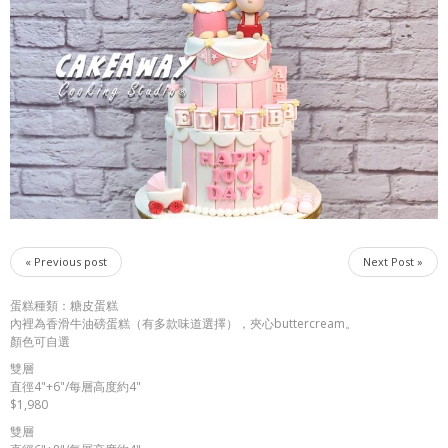
« Previous post
Next Post »
蛋糕種類：糖皮蛋糕
內裡為香滑牛油磅蛋糕（有多款味道選擇），夾心buttercream。
顏色可自選
雙層
直徑4"+6"/每層高度約4"
$1,980
雙層