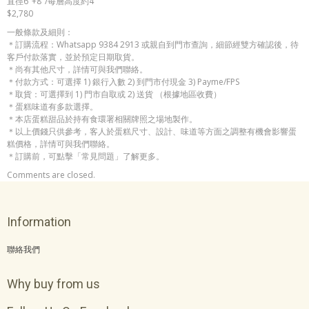
直徑6"+8"/每層高度約4"
$2,780
一般條款及細則：
＊訂購流程：Whatsapp 9384 2913 或親自到門市查詢，細節經雙方確認後，待
客戶付款落實，並於預定日期取貨。
＊尚有其他尺寸，詳情可與我們聯絡。
＊付款方式：可選擇 1) 銀行入數 2) 到門市付現金 3) Payme/FPS
＊取貨：可選擇到 1) 門市自取或 2) 送貨 （根據地區收費）
＊蛋糕味道有多款選擇。
＊本店蛋糕甜品於持有食環署相關牌照之場地製作。
＊以上價錢只供參考，客人於蛋糕尺寸、設計、味道等方面之調整有機會影響蛋
糕價格，詳情可與我們聯絡。
＊訂購前，可點擊「常見問題」了解更多。
Comments are closed.
Information
聯絡我們
Why buy from us