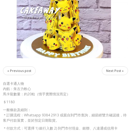
« Previous post
Next Post »
自選卡通人物
內餡：朱古力軟心
馬卡龍數量：約20粒（情乎實際情況而定）
＄1180
一般條款及細則：
＊訂購流程：Whatsapp 9384 2913 或親自到門市查詢，細節經雙方確認後，待
客戶付款落實，並於預定日期取貨。
＊付款方式：可選擇 1) 銀行入數 2) 到門市付現金、銀聯、八達通或信用卡