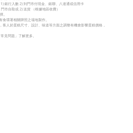
1) 銀行入數 2) 到門市付現金、銀聯、八達通或信用卡
 門市自取或 2) 送貨 （根據地區收費）
擇。
持有食環署相關牌照之場地製作。
考，客人於蛋糕尺寸、設計、味道等方面之調整有機會影響蛋糕價格，
「常見問題」了解更多。