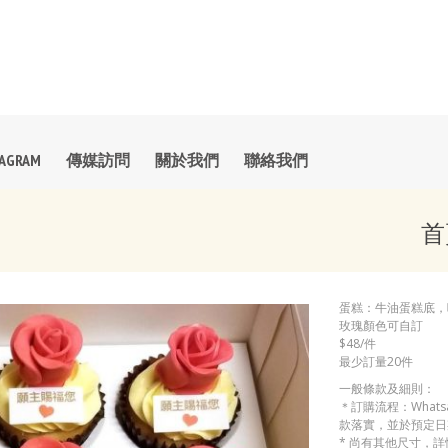
TAGRAM
傳媒訪問
關於我們
聯絡我們
首
蛋糕：牛油蛋糕底，
玫瑰顏色可自訂
$48/件
最少訂量20件
一般條款及細則：
＊訂購流程：Whats
款落實，並於預定日
* 尚有其他尺寸，