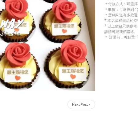
＊付款方式：可選擇 
＊取貨：可選擇到 1)
＊蛋糕味道有多款選
* 本店蛋糕甜品於
* 以上價錢只供參
詳情可與我們聯絡。
＊ 訂購前，可點擊
Next Post »