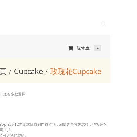
購物車
頁
Cupcake
玫瑰花Cupcake
味道有多款選擇
app 9384 2913 或親自到門市查詢，細節經雙方確認後，待客戶付
期取貨。
詳情可與我們聯絡。