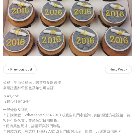
« Previous post
Next Post »
蛋糕：牛油蛋糕底，味道有多款選擇
畢業證書絲帶顏色及年份可自訂
＄48／pc
（最少訂量12件）
一般條款及細則：
＊訂購流程：Whatsapp 9384 2913 或親自到門市查詢，細節經雙方確認後，待
客戶付款落實，並於預定日期取貨。
* 尚有其他尺寸，詳情可與我們聯絡。
＊付款方式：可選擇 1) 銀行入數 2) 到門市付現金、銀聯、八達通或信用卡