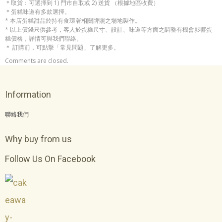
＊取貨：可選擇到 1) 門市自取或 2) 送貨 （根據地區收費）
＊蛋糕味道有多款選擇。
* 本店蛋糕甜品於持有食環署相關牌照之場地製作。
* 以上價錢只供參考，客人於蛋糕尺寸、設計、味道等方面之調整有機會影響蛋
糕價格，詳情可與我們聯絡。
＊ 訂購前，可點擊「常見問題」了解更多。
Comments are closed.
Information
聯絡我們
Why buy from us
Follow Us On Facebook