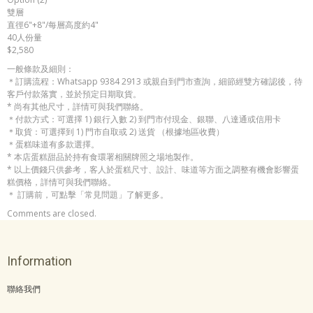
雙層
直徑6"+8"/每層高度約4"
40人份量
$2,580
一般條款及細則：
＊訂購流程：Whatsapp 9384 2913 或親自到門市查詢，細節經雙方確認後，待
客戶付款落實，並於預定日期取貨。
* 尚有其他尺寸，詳情可與我們聯絡。
＊付款方式：可選擇 1) 銀行入數 2) 到門市付現金、銀聯、八達通或信用卡
＊取貨：可選擇到 1) 門市自取或 2) 送貨 （根據地區收費）
＊蛋糕味道有多款選擇。
* 本店蛋糕甜品於持有食環署相關牌照之場地製作。
* 以上價錢只供參考，客人於蛋糕尺寸、設計、味道等方面之調整有機會影響蛋
糕價格，詳情可與我們聯絡。
＊ 訂購前，可點擊「常見問題」了解更多。
Comments are closed.
Information
聯絡我們