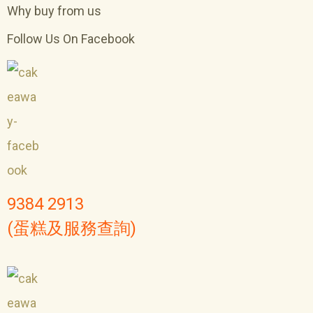
Why buy from us
Follow Us On Facebook
9384 2913
(蛋糕及服務查詢)