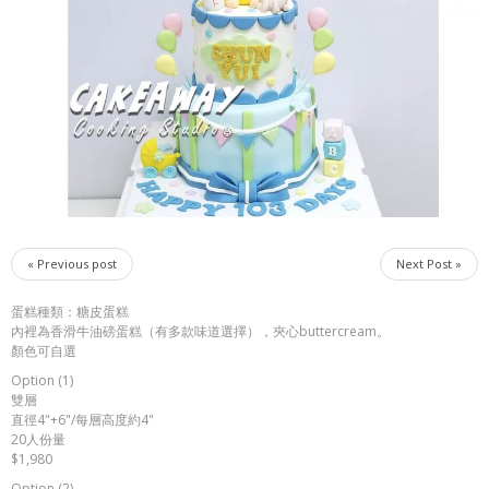
« Previous post
Next Post »
蛋糕種類：糖皮蛋糕
內裡為香滑牛油磅蛋糕（有多款味道選擇），夾心buttercream。
顏色可自選
Option (1)
雙層
直徑4"+6"/每層高度約4"
20人份量
$1,980
Option (2)