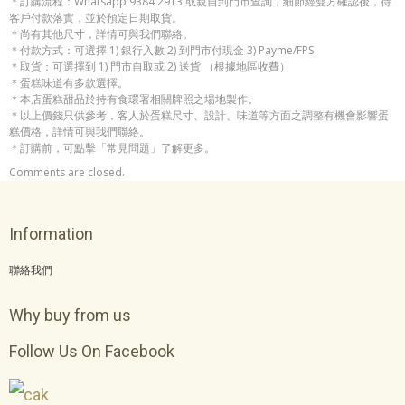
＊訂購流程：Whatsapp 9384 2913 或親自到門市查詢，細節經雙方確認後，待
客戶付款落實，並於預定日期取貨。
＊尚有其他尺寸，詳情可與我們聯絡。
＊付款方式：可選擇 1) 銀行入數 2) 到門市付現金 3) Payme/FPS
＊取貨：可選擇到 1) 門市自取或 2) 送貨 （根據地區收費）
＊蛋糕味道有多款選擇。
＊本店蛋糕甜品於持有食環署相關牌照之場地製作。
＊以上價錢只供參考，客人於蛋糕尺寸、設計、味道等方面之調整有機會影響蛋
糕價格，詳情可與我們聯絡。
＊訂購前，可點擊「常見問題」了解更多。
Comments are closed.
Information
聯絡我們
Why buy from us
Follow Us On Facebook