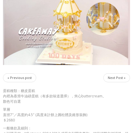
« Previous post
Next Post »
蛋糕種類：糖皮蛋糕
內裡為香滑牛油磅蛋糕（有多款味道選擇），夾心buttercream。
顏色可自選
單層
直徑7"／高度約4.5" (高度未計餅上圓柱體及錐形裝飾)
＄2680
一般條款及細則：