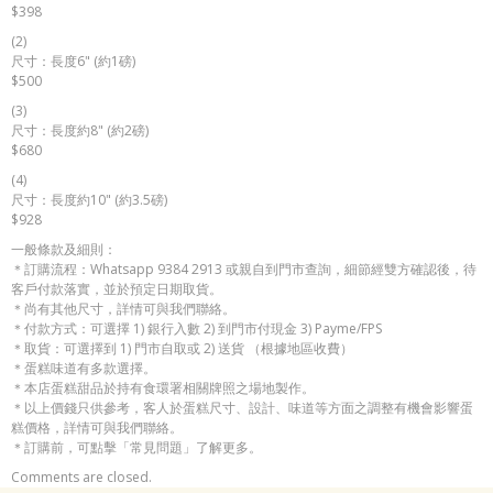
$398
(2)
尺寸：長度6" (約1磅)
$500
(3)
尺寸：長度約8" (約2磅)
$680
(4)
尺寸：長度約10" (約3.5磅)
$928
一般條款及細則：
＊訂購流程：Whatsapp 9384 2913 或親自到門市查詢，細節經雙方確認後，待
客戶付款落實，並於預定日期取貨。
＊尚有其他尺寸，詳情可與我們聯絡。
＊付款方式：可選擇 1) 銀行入數 2) 到門市付現金 3) Payme/FPS
＊取貨：可選擇到 1) 門市自取或 2) 送貨 （根據地區收費）
＊蛋糕味道有多款選擇。
＊本店蛋糕甜品於持有食環署相關牌照之場地製作。
＊以上價錢只供參考，客人於蛋糕尺寸、設計、味道等方面之調整有機會影響蛋
糕價格，詳情可與我們聯絡。
＊訂購前，可點擊「常見問題」了解更多。
Comments are closed.