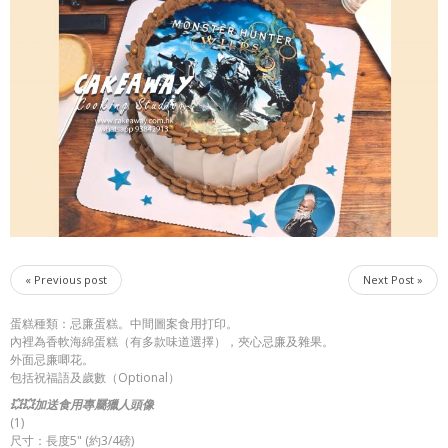
« Previous post
Next Post »
蛋糕種類：忌廉蛋糕。中間圖案食用打印。
內裡為香軟海綿蛋糕（有多款味道選擇），夾心忌廉及雜果。
外面忌廉唧花。
包括祝福語及歲數（Optional）
💥💥加送食用專屬獵人頭像
(1)
尺寸：長度5" (約3/4磅)