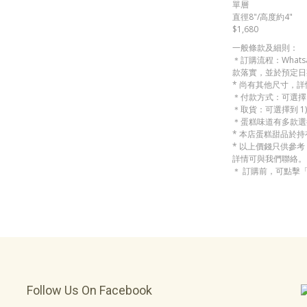
單層
直徑8"/高度約4"
$1,680
一般條款及細則：
＊訂購流程：Whats
款落實，並於預定日
* 尚有其他尺寸，
＊付款方式：可選擇 
＊取貨：可選擇到 1)
＊蛋糕味道有多款選
* 本店蛋糕甜品於
* 以上價錢只供參
詳情可與我們聯絡。
＊ 訂購前，可點擊
Follow Us On Facebook