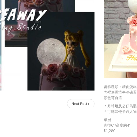
蛋糕種類：糖皮蛋糕
內裡為香滑牛油磅蛋糕
顏色可自選
Next Post »
＊月球燈及公仔為裝
＊可轉其他卡通人物
單層
直徑6"/高度約4"
$1,280