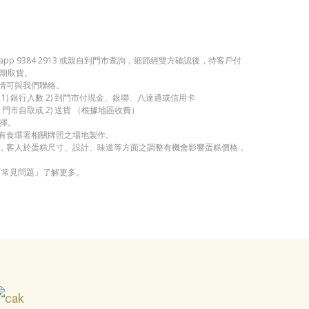
app 9384 2913 或親自到門市查詢，細節經雙方確認後，待客戶付
期取貨。
詳情可與我們聯絡。
1) 銀行入數 2) 到門市付現金、銀聯、八達通或信用卡
 門市自取或 2) 送貨 （根據地區收費）
擇。
持有食環署相關牌照之場地製作。
考，客人於蛋糕尺寸、設計、味道等方面之調整有機會影響蛋糕價格，
「常見問題」了解更多。