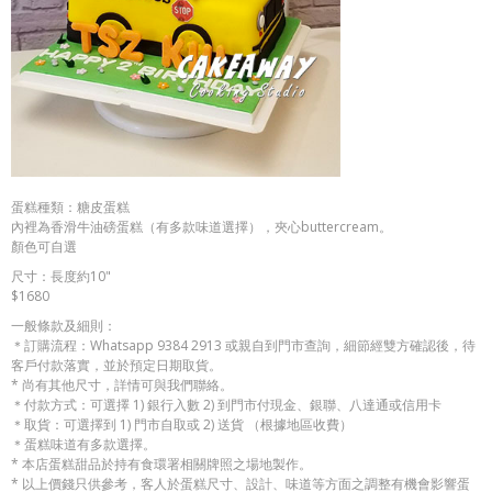
蛋糕種類：糖皮蛋糕
內裡為香滑牛油磅蛋糕（有多款味道選擇），夾心buttercream。
顏色可自選
尺寸：長度約10"
$1680
一般條款及細則：
＊訂購流程：Whatsapp 9384 2913 或親自到門市查詢，細節經雙方確認後，待
客戶付款落實，並於預定日期取貨。
* 尚有其他尺寸，詳情可與我們聯絡。
＊付款方式：可選擇 1) 銀行入數 2) 到門市付現金、銀聯、八達通或信用卡
＊取貨：可選擇到 1) 門市自取或 2) 送貨 （根據地區收費）
＊蛋糕味道有多款選擇。
* 本店蛋糕甜品於持有食環署相關牌照之場地製作。
* 以上價錢只供參考，客人於蛋糕尺寸、設計、味道等方面之調整有機會影響蛋