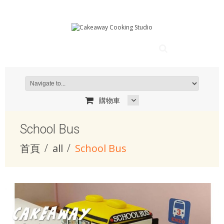
購物車
School Bus
首頁
all
School Bus