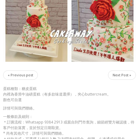
« Previous post
Next Post »
蛋糕種類：糖皮蛋糕
內裡為香滑牛油磅蛋糕（有多款味道選擇），夾心buttercream。
顏色可自選
詳情可與我們聯絡。
一般條款及細則：
＊訂購流程：Whatsapp 9384 2913 或親自到門市查詢，細節經雙方確認後，待
客戶付款落實，並於預定日期取貨。
* 尚有其他尺寸，詳情可與我們聯絡。
＊付款方式：可選擇 1) 銀行入數 2) 到門市付現金、銀聯、八達通或信用卡