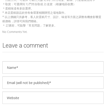
＊取貨：可選擇到 1) 門市自取或 2) 送貨 （根據地區收費）
＊蛋糕味道有多款選擇。
* 本店蛋糕甜品於持有食環署相關牌照之場地製作。
* 以上價錢只供參考，客人於蛋糕尺寸、設計、味道等方面之調整有機會影響蛋
糕價格，詳情可與我們聯絡。
＊ 訂購前，可點擊「常見問題」了解更多。
No Comments Yet.
Leave a comment