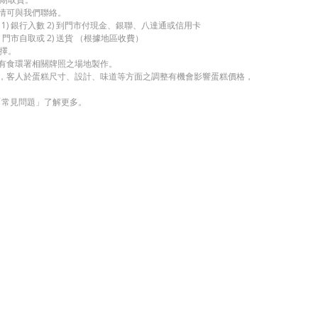
詳情可與我們聯絡。
1) 銀行入數 2) 到門市付現金、銀聯、八達通或信用卡
 門市自取或 2) 送貨 （根據地區收費）
擇。
持有食環署相關牌照之場地製作。
考，客人於蛋糕尺寸、設計、味道等方面之調整有機會影響蛋糕價格，
「常見問題」了解更多。