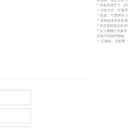
* 尚有其他尺寸，
＊付款方式：可選擇 
＊取貨：可選擇到 1)
＊蛋糕味道有多款選
* 本店蛋糕甜品於
* 以上價錢只供參
詳情可與我們聯絡。
＊ 訂購前，可點擊