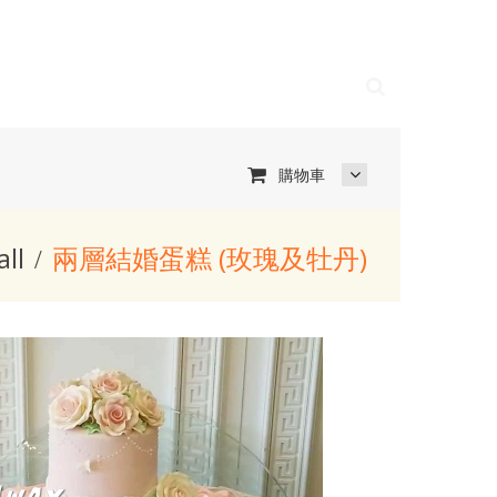
購物車
all
兩層結婚蛋糕 (玫瑰及牡丹)