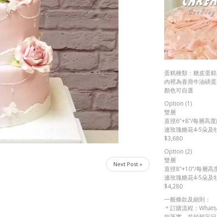
蛋糕種類：糖皮蛋糕
內裡為香滑牛油磅蛋糕
顏色可自選
Option (1)
雙層
直徑6"+8"/每層高度
連玫瑰糖花4-5朵及
$3,680
Option (2)
雙層
Next Post »
直徑8"+10"/每層高
連玫瑰糖花4-5朵及
$4,280
一般條款及細則：
＊訂購流程：Whats
款落實，並於預定日