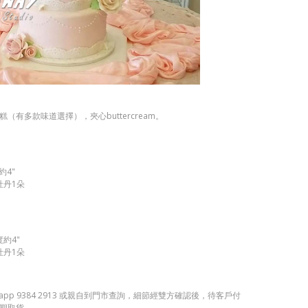
（有多款味道選擇），夾心buttercream。
約4"
牡丹1朵
度約4"
牡丹1朵
app 9384 2913 或親自到門市查詢，細節經雙方確認後，待客戶付
期取貨。