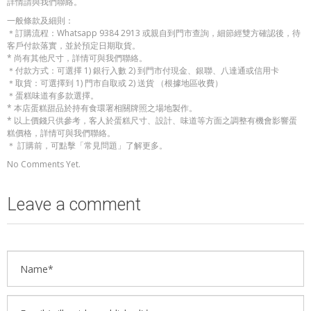
詳情請與我們聯絡。
一般條款及細則：
＊訂購流程：Whatsapp 9384 2913 或親自到門市查詢，細節經雙方確認後，待
客戶付款落實，並於預定日期取貨。
* 尚有其他尺寸，詳情可與我們聯絡。
＊付款方式：可選擇 1) 銀行入數 2) 到門市付現金、銀聯、八達通或信用卡
＊取貨：可選擇到 1) 門市自取或 2) 送貨 （根據地區收費）
＊蛋糕味道有多款選擇。
* 本店蛋糕甜品於持有食環署相關牌照之場地製作。
* 以上價錢只供參考，客人於蛋糕尺寸、設計、味道等方面之調整有機會影響蛋
糕價格，詳情可與我們聯絡。
＊ 訂購前，可點擊「常見問題」了解更多。
No Comments Yet.
Leave a comment