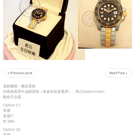
« Previous post
Next Post »
蛋糕種類：糖皮蛋糕
內裡為香滑牛油磅蛋糕（有多款味道選擇），夾心buttercream。
顏色可自選
Option (1)
單層
長度5"
$1,880
Option (2)
單層