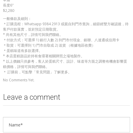
長度6"
$2,280
一般條款及細則：
＊訂購流程：Whatsapp 9384 2913 或親自到門市查詢，細節經雙方確認後，待
客戶付款落實，並於預定日期取貨。
* 尚有其他尺寸，詳情可與我們聯絡。
＊付款方式：可選擇 1) 銀行入數 2) 到門市付現金、銀聯、八達通或信用卡
＊取貨：可選擇到 1) 門市自取或 2) 送貨 （根據地區收費）
＊蛋糕味道有多款選擇。
* 本店蛋糕甜品於持有食環署相關牌照之場地製作。
* 以上價錢只供參考，客人於蛋糕尺寸、設計、味道等方面之調整有機會影響蛋
糕價格，詳情可與我們聯絡。
＊ 訂購前，可點擊「常見問題」了解更多。
No Comments Yet.
Leave a comment