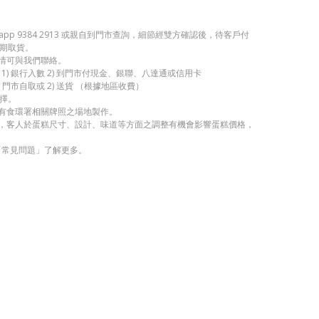
app 9384 2913 或親自到門市查詢，細節經雙方確認後，待客戶付
期取貨。
詳情可與我們聯絡。
1) 銀行入數 2) 到門市付現金、銀聯、八達通或信用卡
 門市自取或 2) 送貨 （根據地區收費）
擇。
持有食環署相關牌照之場地製作。
考，客人於蛋糕尺寸、設計、味道等方面之調整有機會影響蛋糕價格，
「常見問題」了解更多。