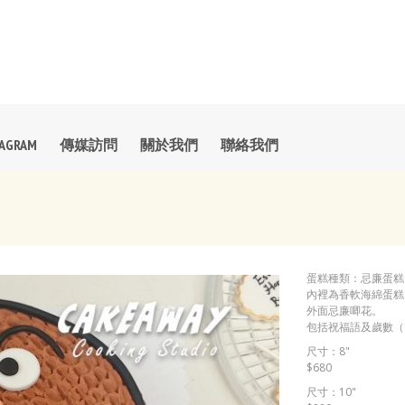
TAGRAM
傳媒訪問
關於我們
聯絡我們
蛋糕種類：忌廉蛋糕
內裡為香軟海綿蛋糕
外面忌廉唧花。
包括祝福語及歲數（Op
尺寸：8"
$680
尺寸：10"