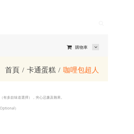
購物車
首頁
卡通蛋糕
咖哩包超人
（有多款味道選擇），夾心忌廉及雜果。
tional）