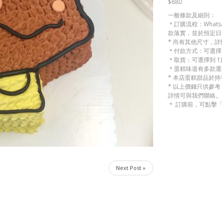
$880
一般條款及細則：
＊訂購流程：Whats
款落實，並於預定日
* 尚有其他尺寸，
＊付款方式：可選擇 
＊取貨：可選擇到 1)
＊蛋糕味道有多款選
* 本店蛋糕甜品於
* 以上價錢只供參
詳情可與我們聯絡。
＊ 訂購前，可點擊
Next Post »