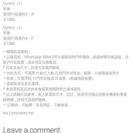
Option（1）
單層
直徑5”/高度約3－4”
＄1080
Option（2）
單層
直徑6”/高度約4－5”
＄1480
一般條款及細則：
＊訂購流程：Whatsapp 9384 2913 或親自到門市查詢，細節經雙方確認後，待
客戶付款落實，並於預定日期取貨。
* 尚有其他尺寸，詳情可與我們聯絡。
＊付款方式：可選擇 1) 銀行入數 2) 到門市付現金、銀聯、八達通或信用卡
＊取貨：可選擇到 1) 門市自取或 2) 送貨 （根據地區收費）
＊蛋糕味道有多款選擇。
* 本店蛋糕甜品於持有食環署相關牌照之場地製作。
* 以上價錢只供參考，客人於蛋糕尺寸、設計、味道等方面之調整有機會影響蛋
糕價格，詳情可與我們聯絡。
＊ 訂購前，可點擊「常見問題」了解更多。
No Comments Yet.
Leave a comment