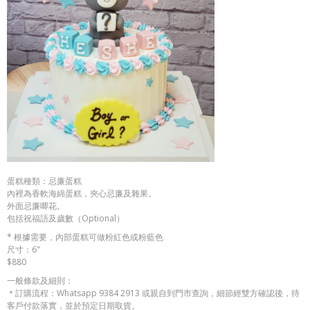
蛋糕種類：忌廉蛋糕
內裡為香軟海綿蛋糕，夾心忌廉及雜果。
外面忌廉唧花。
包括祝福語及歲數（Optional）
* 根據需要，內部蛋糕可做粉紅色或粉藍色
尺寸：6"
$880
一般條款及細則：
＊訂購流程：Whatsapp 9384 2913 或親自到門市查詢，細節經雙方確認後，待
客戶付款落實，並於預定日期取貨。