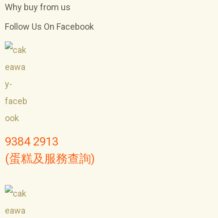
Why buy from us
Follow Us On Facebook
9384 2913
(蛋糕及服務查詢)