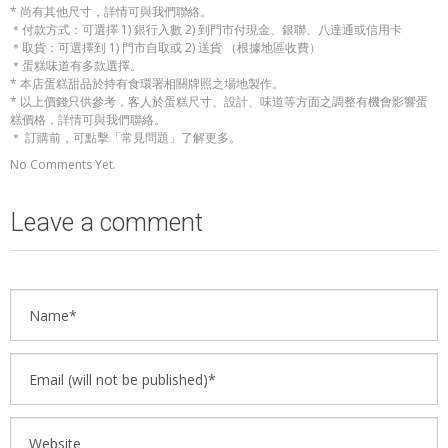
* 尚有其他尺寸，詳情可與我們聯絡。
＊付款方式：可選擇 1) 銀行入數 2) 到門市付現金、銀聯、八達通或信用卡
＊取貨：可選擇到 1) 門市自取或 2) 送貨 （根據地區收費）
＊蛋糕味道有多款選擇。
* 本店蛋糕甜品於持有食環署相關牌照之場地製作。
* 以上價錢只供參考，客人於蛋糕尺寸、設計、味道等方面之調整有機會影響蛋
糕價格，詳情可與我們聯絡。
＊ 訂購前，可點擊「常見問題」了解更多。
No Comments Yet.
Leave a comment