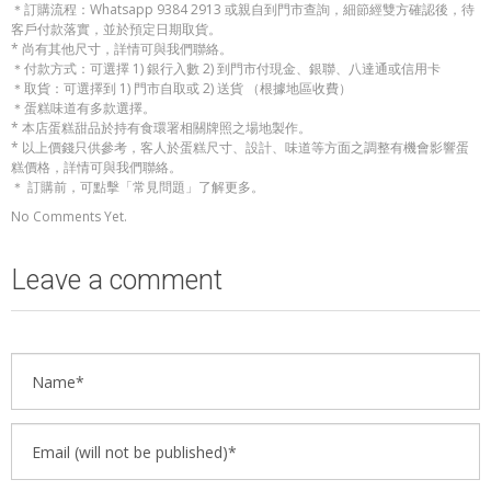
＊訂購流程：Whatsapp 9384 2913 或親自到門市查詢，細節經雙方確認後，待
客戶付款落實，並於預定日期取貨。
* 尚有其他尺寸，詳情可與我們聯絡。
＊付款方式：可選擇 1) 銀行入數 2) 到門市付現金、銀聯、八達通或信用卡
＊取貨：可選擇到 1) 門市自取或 2) 送貨 （根據地區收費）
＊蛋糕味道有多款選擇。
* 本店蛋糕甜品於持有食環署相關牌照之場地製作。
* 以上價錢只供參考，客人於蛋糕尺寸、設計、味道等方面之調整有機會影響蛋
糕價格，詳情可與我們聯絡。
＊ 訂購前，可點擊「常見問題」了解更多。
No Comments Yet.
Leave a comment