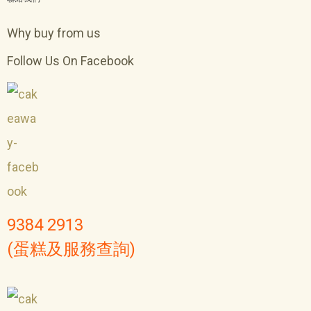
Why buy from us
Follow Us On Facebook
9384 2913
(蛋糕及服務查詢)