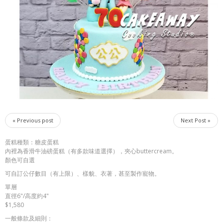
« Previous post
Next Post »
蛋糕種類：糖皮蛋糕
內裡為香滑牛油磅蛋糕（有多款味道選擇），夾心buttercream。
顏色可自選
可自訂公仔數目（有上限）、樣貌、衣著，甚至製作寵物。
單層
直徑6"/高度約4"
$1,580
一般條款及細則：