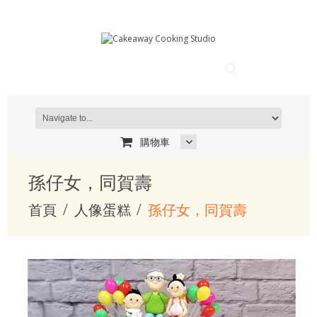
購物車
孫仔女，同賀壽
首頁
人像蛋糕
孫仔女，同賀壽