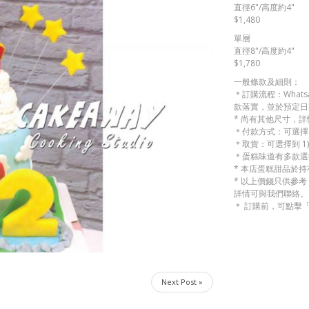
直徑6"/高度約4"
$1,480
單層
直徑8"/高度約4"
$1,780
一般條款及細則：
＊訂購流程：Whats
款落實，並於預定日
* 尚有其他尺寸，
＊付款方式：可選擇 
＊取貨：可選擇到 1)
＊蛋糕味道有多款選
* 本店蛋糕甜品於
* 以上價錢只供參
詳情可與我們聯絡。
＊ 訂購前，可點擊
Next Post »