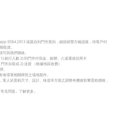
app 9384 2913 或親自到門市查詢，細節經雙方確認後，待客戶付
期取貨。
詳情可與我們聯絡。
1) 銀行入數 2) 到門市付現金、銀聯、八達通或信用卡
 門市自取或 2) 送貨 （根據地區收費）
擇。
持有食環署相關牌照之場地製作。
考，客人於蛋糕尺寸、設計、味道等方面之調整有機會影響蛋糕價格，
「常見問題」了解更多。