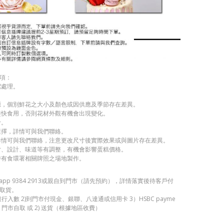
項：
潔處理。
源，個別鮮花之大小及顏色或因供應及季節存在差異。
盡快食用，否則花材外觀有機會出現變化。
考。
選擇，詳情可與我們聯絡。
詳情可與我們聯絡，注意更改尺寸後實際效果或與圖片存在差異。
寸、設計、味道等有調整，有機會影響蛋糕價格。
持有食環署相關牌照之場地製作。
sapp 9384 2913或親自到門市（請先預約），詳情落實後待客戶付
取貨。
銀行入數 2)到門市付現金、銀聯、八達通或信用卡 3）HSBC payme
 門市自取 或 2) 送貨（根據地區收費）