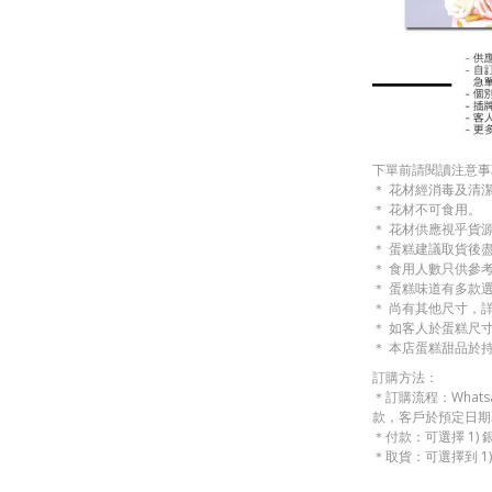
下單前請閱讀注意事
＊ 花材經消毒及清
＊ 花材不可食用。
＊ 花材供應視乎貨
＊ 蛋糕建議取貨後
＊ 食用人數只供參
＊ 蛋糕味道有多款
＊ 尚有其他尺寸，
＊ 如客人於蛋糕尺
＊ 本店蛋糕甜品於
訂購方法：
＊訂購流程：What
款，客戶於預定日期
＊付款：可選擇 1) 
＊取貨：可選擇到 1)