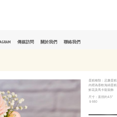
TAGRAM
傳媒訪問
關於我們
聯絡我們
蛋糕種類：忌廉蛋糕
內裡為香軟海綿蛋糕
鮮花及馬卡龍裝飾
尺寸：直徑約4.5“
＄680