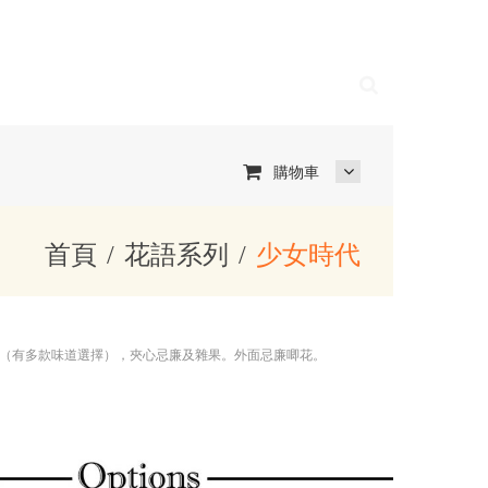
購物車
首頁
花語系列
少女時代
（有多款味道選擇），夾心忌廉及雜果。外面忌廉唧花。