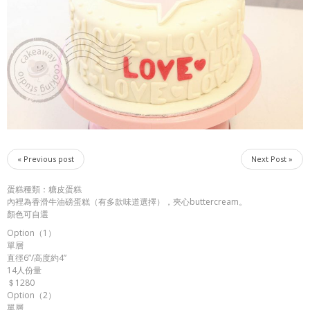
« Previous post
Next Post »
蛋糕種類：糖皮蛋糕
內裡為香滑牛油磅蛋糕（有多款味道選擇），夾心buttercream。
顏色可自選
Option（1）
單層
直徑6”/高度約4”
14人份量
＄1280
Option（2）
單層