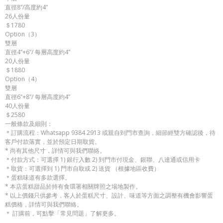
直徑8”/高度約4”
26人份量
＄1780
Option（3）
雙層
直徑4”+6”/ 每層高度約4”
20人份量
＄1880
Option（4）
雙層
直徑6”+8”/ 每層高度約4”
40人份量
＄2580
一般條款及細則：
＊訂購流程：Whatsapp 9384 2913 或親自到門市查詢，細節經雙方確認後，待
客戶付款落實，並於預定日期取貨。
* 尚有其他尺寸，詳情可與我們聯絡。
＊付款方式：可選擇 1) 銀行入數 2) 到門市付現金、銀聯、八達通或信用卡
＊取貨：可選擇到 1) 門市自取或 2) 送貨 （根據地區收費）
＊蛋糕味道有多款選擇。
* 本店蛋糕甜品於持有食環署相關牌照之場地製作。
* 以上價錢只供參考，客人於蛋糕尺寸、設計、味道等方面之調整有機會影響蛋
糕價格，詳情可與我們聯絡。
＊ 訂購前，可點擊「常見問題」了解更多。