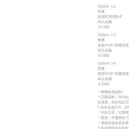
Option（2）
單層
直徑8”/高度約4”
26人份量
＄1780
Option（3）
雙層
直徑4”+6”/ 每層高度
20人份量
＄1880
Option（4）
雙層
直徑6”+8”/ 每層高度
40人份量
＄2580
一般條款及細則：
＊訂購流程：Whats
款落實，並於預定日
* 尚有其他尺寸，
＊付款方式：可選擇 
＊取貨：可選擇到 1)
＊蛋糕味道有多款選
* 本店蛋糕甜品於