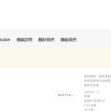
TAGRAM
傳媒訪問
關於我們
聯絡我們
蛋糕種類：糖皮蛋糕
內裡為香滑牛油磅蛋糕
顏色可自選
Option（1）
Next Post »
單層
直徑6”/高度約4”
14人份量
＄1280