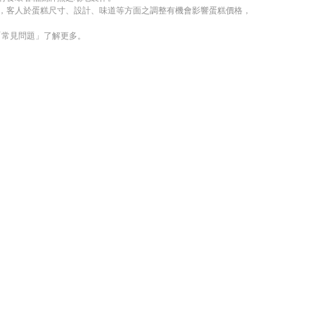
考，客人於蛋糕尺寸、設計、味道等方面之調整有機會影響蛋糕價格，
「常見問題」了解更多。