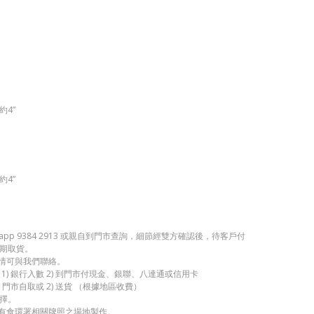
約4”
約4”
app 9384 2913 或親自到門市查詢，細節經雙方確認後，待客戶付
期取貨。
詳情可與我們聯絡。
1) 銀行入數 2) 到門市付現金、銀聯、八達通或信用卡
 門市自取或 2) 送貨 （根據地區收費）
擇。
持有食環署相關牌照之場地製作。