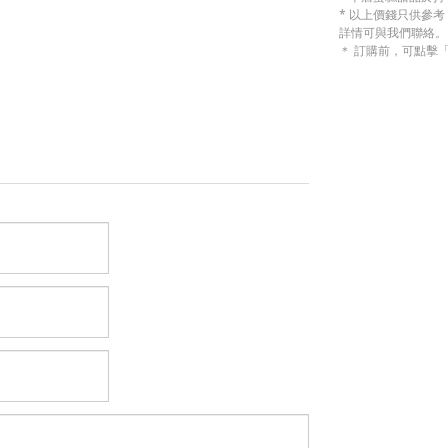
* 以上價錢只供參
詳情可與我們聯絡。
＊ 訂購前，可點擊