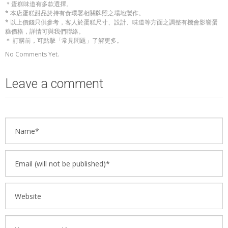
＊蛋糕味道有多款選擇。
* 本店蛋糕甜品於持有食環署相關牌照之場地製作。
* 以上價錢只供參考，客人於蛋糕尺寸、設計、味道等方面之調整有機會影響蛋
糕價格，詳情可與我們聯絡。
＊ 訂購前，可點擊「常見問題」了解更多。
No Comments Yet.
Leave a comment