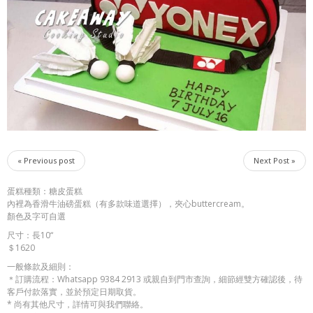
« Previous post
Next Post »
蛋糕種類：糖皮蛋糕
內裡為香滑牛油磅蛋糕（有多款味道選擇），夾心buttercream。
顏色及字可自選
尺寸：長10“
＄1620
一般條款及細則：
＊訂購流程：Whatsapp 9384 2913 或親自到門市查詢，細節經雙方確認後，待
客戶付款落實，並於預定日期取貨。
* 尚有其他尺寸，詳情可與我們聯絡。