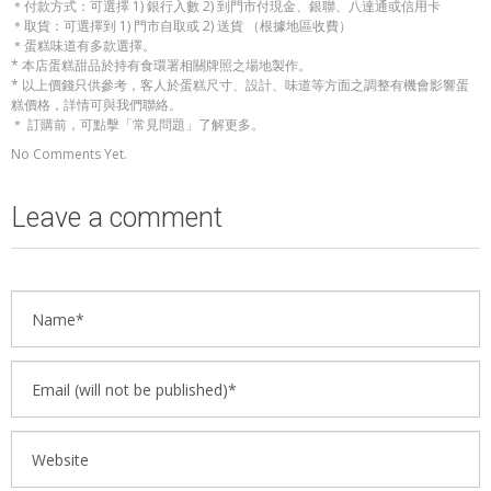
＊付款方式：可選擇 1) 銀行入數 2) 到門市付現金、銀聯、八達通或信用卡
＊取貨：可選擇到 1) 門市自取或 2) 送貨 （根據地區收費）
＊蛋糕味道有多款選擇。
* 本店蛋糕甜品於持有食環署相關牌照之場地製作。
* 以上價錢只供參考，客人於蛋糕尺寸、設計、味道等方面之調整有機會影響蛋
糕價格，詳情可與我們聯絡。
＊ 訂購前，可點擊「常見問題」了解更多。
No Comments Yet.
Leave a comment