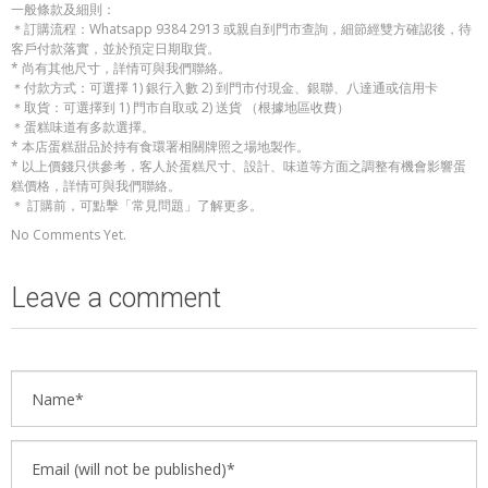
一般條款及細則：
＊訂購流程：Whatsapp 9384 2913 或親自到門市查詢，細節經雙方確認後，待
客戶付款落實，並於預定日期取貨。
* 尚有其他尺寸，詳情可與我們聯絡。
＊付款方式：可選擇 1) 銀行入數 2) 到門市付現金、銀聯、八達通或信用卡
＊取貨：可選擇到 1) 門市自取或 2) 送貨 （根據地區收費）
＊蛋糕味道有多款選擇。
* 本店蛋糕甜品於持有食環署相關牌照之場地製作。
* 以上價錢只供參考，客人於蛋糕尺寸、設計、味道等方面之調整有機會影響蛋
糕價格，詳情可與我們聯絡。
＊ 訂購前，可點擊「常見問題」了解更多。
No Comments Yet.
Leave a comment