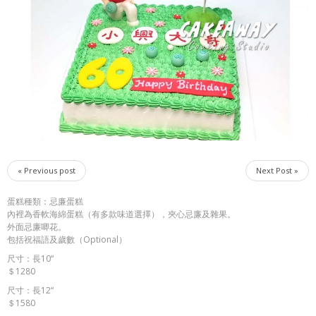
« Previous post
Next Post »
蛋糕種類：忌廉蛋糕
內裡為香軟海綿蛋糕（有多款味道選擇），夾心忌廉及雜果。
外面忌廉唧花。
包括祝福語及歲數（Optional）
尺寸：長10“
＄1280
尺寸：長12“
＄1580