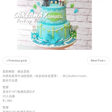
« Previous post
Next Post »
蛋糕種類：糖皮蛋糕
內裡為香滑牛油磅蛋糕（有多款味道選擇），夾心buttercream。
顏色可自選
雙層
直徑4"+6"/每層高度約4"
20人份量
​$1,980
雙層
直徑6"+8"/每層高度約4"