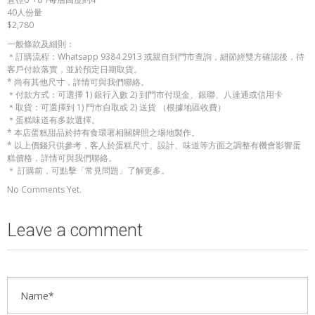
40人份量
​$2,780
一般條款及細則：
＊訂購流程：Whatsapp 9384 2913 或親自到門市查詢，細節經雙方確認後，待
客戶付款落實，並於預定日期取貨。
* 尚有其他尺寸，詳情可與我們聯絡。
＊付款方式：可選擇 1) 銀行入數 2) 到門市付現金、銀聯、八達通或信用卡
＊取貨：可選擇到 1) 門市自取或 2) 送貨 （根據地區收費）
＊蛋糕味道有多款選擇。
* 本店蛋糕甜品於持有食環署相關牌照之場地製作。
* 以上價錢只供參考，客人於蛋糕尺寸、設計、味道等方面之調整有機會影響蛋
糕價格，詳情可與我們聯絡。
＊ 訂購前，可點擊「常見問題」了解更多。
No Comments Yet.
Leave a comment