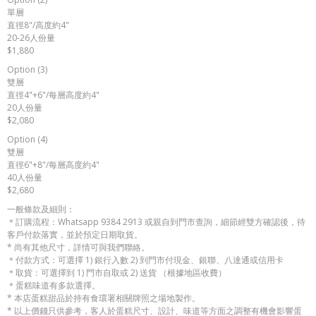
單層
直徑8"/高度約4"
20-26人份量
$1,880
Option (3)
雙層
直徑4"+6"/每層高度約4"
20人份量
$2,080
Option (4)
雙層
直徑6"+8"/每層高度約4"
40人份量
$2,680
一般條款及細則：
＊訂購流程：Whatsapp 9384 2913 或親自到門市查詢，細節經雙方確認後，待
客戶付款落實，並於預定日期取貨。
* 尚有其他尺寸，詳情可與我們聯絡。
＊付款方式：可選擇 1) 銀行入數 2) 到門市付現金、銀聯、八達通或信用卡
＊取貨：可選擇到 1) 門市自取或 2) 送貨 （根據地區收費）
＊蛋糕味道有多款選擇。
* 本店蛋糕甜品於持有食環署相關牌照之場地製作。
* 以上價錢只供參考，客人於蛋糕尺寸、設計、味道等方面之調整有機會影響蛋