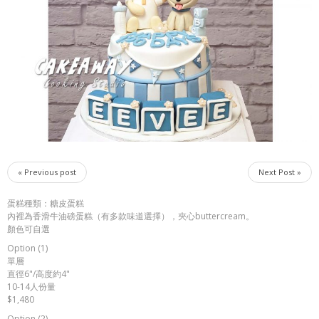
« Previous post
Next Post »
蛋糕種類：糖皮蛋糕
內裡為香滑牛油磅蛋糕（有多款味道選擇），夾心buttercream。
顏色可自選
Option (1)
單層
直徑6"/高度約4"
10-14人份量
$1,480
Option (2)