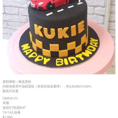
蛋糕種類：糖皮蛋糕
內裡為香滑牛油磅蛋糕（有多款味道選擇），夾心buttercream。
顏色可自選
Option (1)
單層
直徑6"/高度約4"
10-14人份量
$1,880