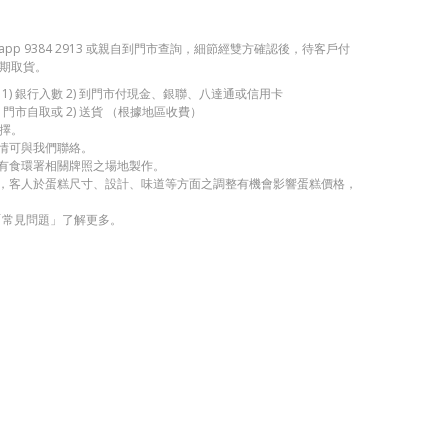
app 9384 2913 或親自到門市查詢，細節經雙方確認後，待客戶付
期取貨。
1) 銀行入數 2) 到門市付現金、銀聯、八達通或信用卡
 門市自取或 2) 送貨 （根據地區收費）
擇。
詳情可與我們聯絡。
持有食環署相關牌照之場地製作。
考，客人於蛋糕尺寸、設計、味道等方面之調整有機會影響蛋糕價格，
「常見問題」了解更多。