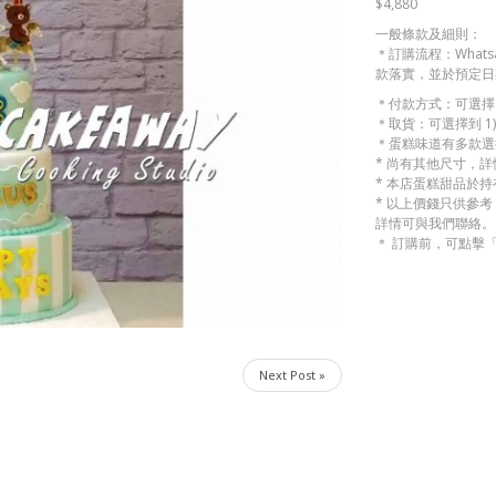
$4,880
一般條款及細則：
＊訂購流程：Whats
款落實，並於預定日
＊付款方式：可選擇 
＊取貨：可選擇到 1)
＊蛋糕味道有多款選
* 尚有其他尺寸，
* 本店蛋糕甜品於
* 以上價錢只供參
詳情可與我們聯絡。
＊ 訂購前，可點擊
Next Post »