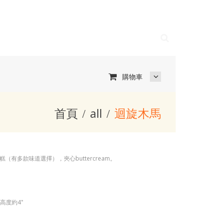
購物車
首頁
all
迴旋木馬
（有多款味道選擇），夾心buttercream。
層高度約4"