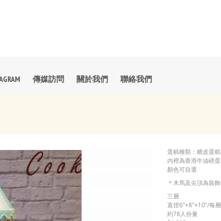
TAGRAM
傳媒訪問
關於我們
聯絡我們
蛋糕種類：糖皮蛋糕
內裡為香滑牛油磅蛋糕
顏色可自選
＊木馬及尖頂為裝飾
三層
直徑6"+8"+10"/每
約78人份量