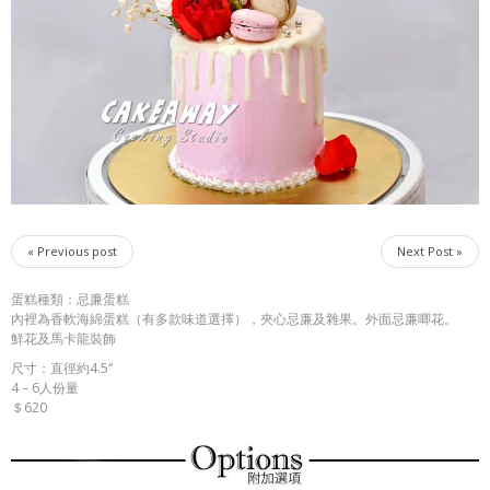
« Previous post
Next Post »
蛋糕種類：忌廉蛋糕
內裡為香軟海綿蛋糕（有多款味道選擇），夾心忌廉及雜果。外面忌廉唧花。
鮮花及馬卡龍裝飾
尺寸：直徑約4.5“
4－6人份量
＄620