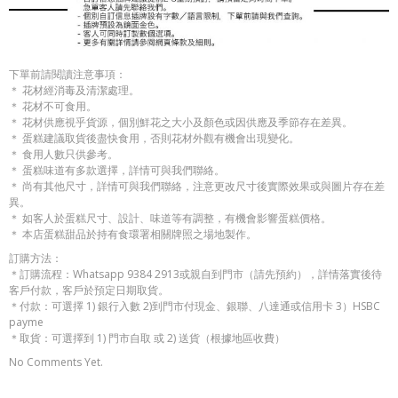
下單前請閱讀注意事項：
＊ 花材經消毒及清潔處理。
＊ 花材不可食用。
＊ 花材供應視乎貨源，個別鮮花之大小及顏色或因供應及季節存在差異。
＊ 蛋糕建議取貨後盡快食用，否則花材外觀有機會出現變化。
＊ 食用人數只供參考。
＊ 蛋糕味道有多款選擇，詳情可與我們聯絡。
＊ 尚有其他尺寸，詳情可與我們聯絡，注意更改尺寸後實際效果或與圖片存在差
異。
＊ 如客人於蛋糕尺寸、設計、味道等有調整，有機會影響蛋糕價格。
＊ 本店蛋糕甜品於持有食環署相關牌照之場地製作。
訂購方法：
＊訂購流程：Whatsapp 9384 2913或親自到門市（請先預約），詳情落實後待
客戶付款，客戶於預定日期取貨。
＊付款：可選擇 1) 銀行入數 2)到門市付現金、銀聯、八達通或信用卡 3）HSBC
payme
＊取貨：可選擇到 1) 門市自取 或 2) 送貨（根據地區收費）
No Comments Yet.