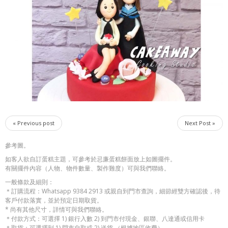
« Previous post
Next Post »
參考圖。
如客人欲自訂蛋糕主題，可參考於忌廉蛋糕餅面放上如圖擺件。
有關擺件內容（人物、物件數量、製作難度）可與我們聯絡。
一般條款及細則：
＊訂購流程：Whatsapp 9384 2913 或親自到門市查詢，細節經雙方確認後，待
客戶付款落實，並於預定日期取貨。
* 尚有其他尺寸，詳情可與我們聯絡。
＊付款方式：可選擇 1) 銀行入數 2) 到門市付現金、銀聯、八達通或信用卡
＊取貨：可選擇到 1) 門市自取或 2) 送貨 （根據地區收費）