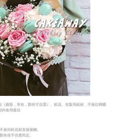
粒（圓形，單色，顏色可自選）、鮮花、包紮用紙材、手握位蝴蝶
期內食用最佳
不會與鮮花材直接接觸。
顏色視乎供應而定。