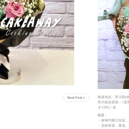
每束包括：馬卡龍6
Next Post »
馬卡龍保質期：1星
＄1080／束
概要：
－食物均獨立包裝，
－花材來源、產地、