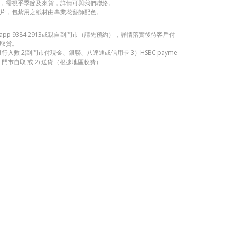
，需視乎季節及來貨，詳情可與我們聯絡。
片，包紮用之紙材由專業花藝師配色。
sapp 9384 2913或親自到門市（請先預約），詳情落實後待客戶付
取貨。
銀行入數 2)到門市付現金、銀聯、八達通或信用卡 3）HSBC payme
 門市自取 或 2) 送貨（根據地區收費）