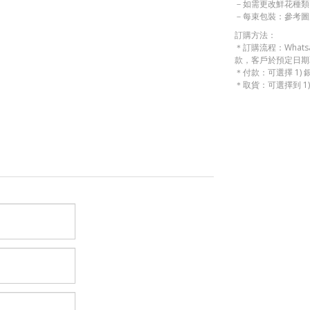
－如需更改鮮花種類
－每束包裝：參考圖
訂購方法：
＊訂購流程：What
款，客戶於預定日期
＊付款：可選擇 1) 
＊取貨：可選擇到 1)