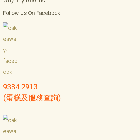
Why buy from us
Follow Us On Facebook
9384 2913
(蛋糕及服務查詢)