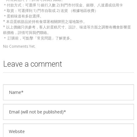
＊付款方式：可選擇 1) 銀行入數 2) 到門市付現金、銀聯、八達通或信用卡
＊取貨：可選擇到 1) 門市自取或 2) 送貨 （根據地區收費）
＊蛋糕味道有多款選擇。
* 本店蛋糕甜品於持有食環署相關牌照之場地製作。
* 以上價錢只供參考，客人於蛋糕尺寸、設計、味道等方面之調整有機會影響蛋
糕價格，詳情可與我們聯絡。
＊ 訂購前，可點擊「常見問題」了解更多。
No Comments Yet.
Leave a comment