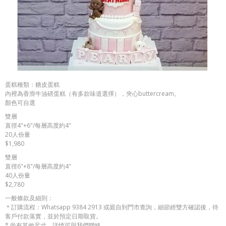
蛋糕種類：糖皮蛋糕
內裡為香滑牛油磅蛋糕（有多款味道選擇），夾心buttercream。
顏色可自選
雙層
直徑4"+6"/每層高度約4"
20人份量
​$1,980
雙層
直徑6"+8"/每層高度約4"
40人份量
​$2,780
一般條款及細則：
＊訂購流程：Whatsapp 9384 2913 或親自到門市查詢，細節經雙方確認後，待
客戶付款落實，並於預定日期取貨。
* 尚有其他尺寸，詳情可與我們聯絡。