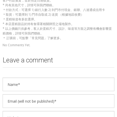
客戶付款落實，並於預定日期取貨。
* 尚有其他尺寸，詳情可與我們聯絡。
＊付款方式：可選擇 1) 銀行入數 2) 到門市付現金、銀聯、八達通或信用卡
＊取貨：可選擇到 1) 門市自取或 2) 送貨 （根據地區收費）
＊蛋糕味道有多款選擇。
* 本店蛋糕甜品於持有食環署相關牌照之場地製作。
* 以上價錢只供參考，客人於蛋糕尺寸、設計、味道等方面之調整有機會影響蛋
糕價格，詳情可與我們聯絡。
＊ 訂購前，可點擊「常見問題」了解更多。
No Comments Yet.
Leave a comment