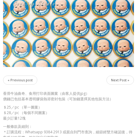
« Previous post
Next Post »
香滑牛油曲奇、食用打印表面圖案（由客人提供jpg）
價錢已包括基本透明膠袋熱溶密封包裝（可加錢選擇其他包裝方法）
＄25／pc （單一圖案）
＄28／pc （每個不同圖案）
最少訂量12塊
一般條款及細則：
＊訂購流程：Whatsapp 9384 2913 或親自到門市查詢，細節經雙方確認後，待