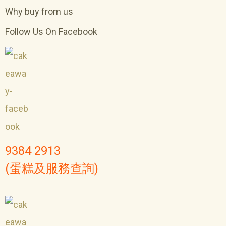
Why buy from us
Follow Us On Facebook
9384 2913
(蛋糕及服務查詢)