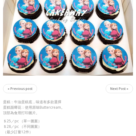
« Previous post
Next Post »
蛋糕：牛油蛋糕底，味道有多款選擇
蛋糕面唧花：使用原味Buttercream。
頂部為食用打印圖片。
＄25／pc （單一圖案）
＄28／pc （不同圖案）
（最少訂量12件）