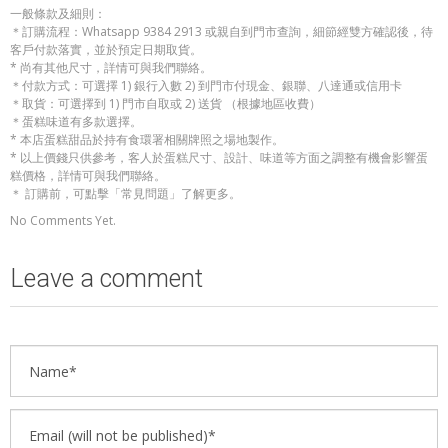
一般條款及細則：
＊訂購流程：Whatsapp 9384 2913 或親自到門市查詢，細節經雙方確認後，待
客戶付款落實，並於預定日期取貨。
* 尚有其他尺寸，詳情可與我們聯絡。
＊付款方式：可選擇 1) 銀行入數 2) 到門市付現金、銀聯、八達通或信用卡
＊取貨：可選擇到 1) 門市自取或 2) 送貨 （根據地區收費）
＊蛋糕味道有多款選擇。
* 本店蛋糕甜品於持有食環署相關牌照之場地製作。
* 以上價錢只供參考，客人於蛋糕尺寸、設計、味道等方面之調整有機會影響蛋
糕價格，詳情可與我們聯絡。
＊ 訂購前，可點擊「常見問題」了解更多。
No Comments Yet.
Leave a comment