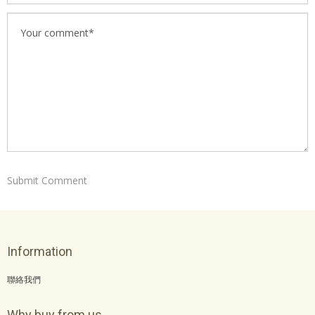
Information
聯絡我們
Why buy from us