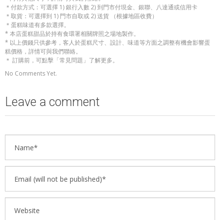
＊付款方式：可選擇 1) 銀行入數 2) 到門市付現金、銀聯、八達通或信用卡
＊取貨：可選擇到 1) 門市自取或 2) 送貨 （根據地區收費）
＊蛋糕味道有多款選擇。
* 本店蛋糕甜品於持有食環署相關牌照之場地製作。
* 以上價錢只供參考，客人於蛋糕尺寸、設計、味道等方面之調整有機會影響蛋
糕價格，詳情可與我們聯絡。
＊ 訂購前，可點擊「常見問題」了解更多。
No Comments Yet.
Leave a comment