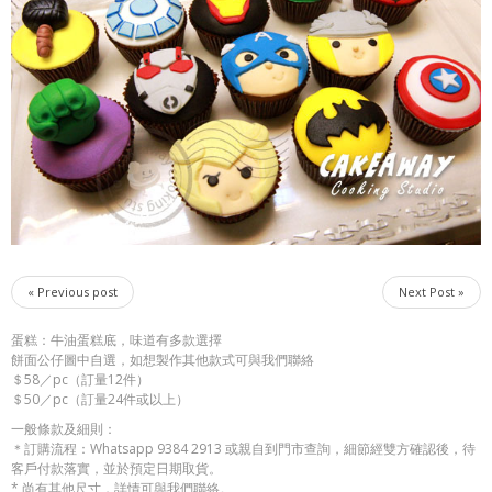
« Previous post
Next Post »
蛋糕：牛油蛋糕底，味道有多款選擇
餅面公仔圖中自選，如想製作其他款式可與我們聯絡
＄58／pc（訂量12件）
＄50／pc（訂量24件或以上）
一般條款及細則：
＊訂購流程：Whatsapp 9384 2913 或親自到門市查詢，細節經雙方確認後，待
客戶付款落實，並於預定日期取貨。
* 尚有其他尺寸，詳情可與我們聯絡。